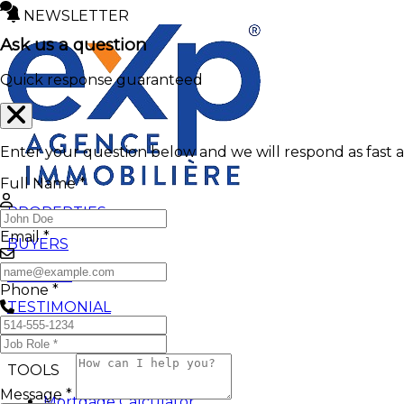
NEWSLETTER
Ask us a question
Quick response guaranteed
Enter your question below and we will respond as fast a
Full Name *
PROPERTIES
Email *
BUYERS
SELLERS
Phone *
TESTIMONIAL
BLOGS
TOOLS
Message *
Mortgage Calculator