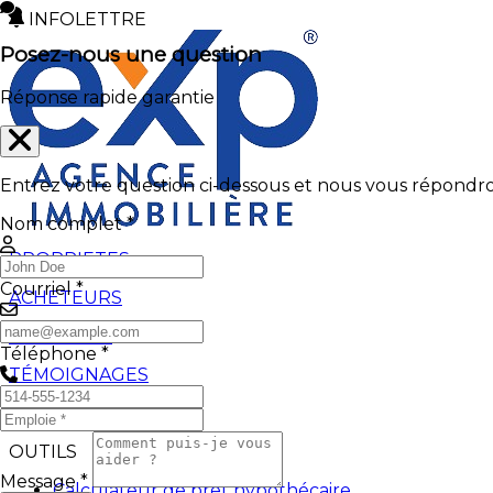
INFOLETTRE
Posez-nous une question
Réponse rapide garantie
Entrez votre question ci-dessous et nous vous répondron
Nom complet *
PROPRIETES
Courriel *
ACHETEURS
VENDEURS
Téléphone *
TÉMOIGNAGES
BLOGUES
OUTILS
Message *
Calculateur de prêt hypothécaire